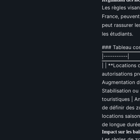
Les règles visa
France, peuvent 
peut rassurer le
les étudiants.
### Tableau com
|-----------|
| | **Locations
autorisations pr
Augmentation de
Stabilisation ou
touristiques | A
de définir des z
locations saison
de longue durée
Impact sur les bai
Les règles de z