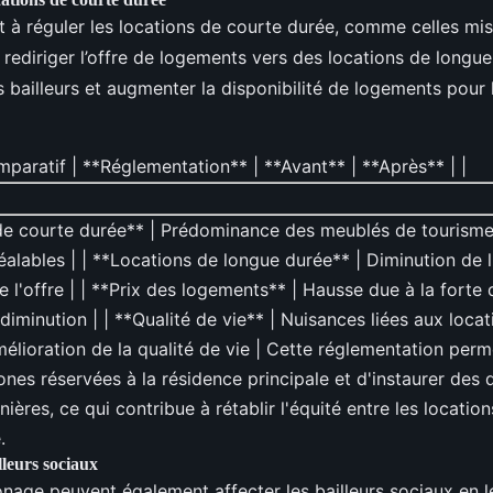
nt à réguler les locations de courte durée, comme celles mi
rediriger l’offre de logements vers des locations de longue
s bailleurs et augmenter la disponibilité de logements pour
paratif | **Réglementation** | **Avant** | **Après** | |
 de courte durée** | Prédominance des meublés de tourisme
éalables | | **Locations de longue durée** | Diminution de l'
 l'offre | | **Prix des logements** | Hausse due à la forte
 diminution | | **Qualité de vie** | Nuisances liées aux locat
mélioration de la qualité de vie | Cette réglementation per
ones réservées à la résidence principale et d'instaurer des
nières, ce qui contribue à rétablir l'équité entre les locatio
.
lleurs sociaux
onage peuvent également affecter les bailleurs sociaux en l