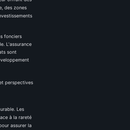
e, des zones
nvestissements
ns fonciers
le. L'assurance
ats sont
développement
 et perspectives
urable. Les
ace à la rareté
pour assurer la