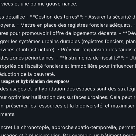
ervices et une bonne gouvernance.
s détaillée - **Gestion des terres**: - Assurer la sécurité 
toyens. - Mettre en place des registres fonciers adéquats. 
ières pour promouvoir l'offre de logements décents. - **D
égrer les systèmes urbains durables (registres fonciers, plani
vices et infrastructure). - Prévenir l'expansion des taudis 
des zones périurbaines. - **Instruments de fiscalité**: - Uti
opriés de fiscalité foncière et immobilière pour influencer 
réduction de la pauvreté.
s usages et hybridation des espaces
n des usages et la hybridation des espaces sont des stratégi
r optimiser l’utilisation des surfaces urbaines. Cela peut r
in, préserver les ressources et la biodiversité, et maximiser 
iments.
cret La chronotopie, approche spatio-temporelle, permet
s usages et à plusieurs vies. Par exemple, un bâtiment peut ê