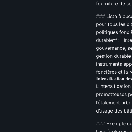
fourniture de s
### Liste à puce
pour tous les ci
politiques fonc
durable**: - Int
gouvernance, ser
gestion durable 
instruments appr
foncières et la 
Intensification de
L’intensificatio
prometteuses pou
l’étalement urba
d’usage des bât
### Exemple con
lieux à plusieur