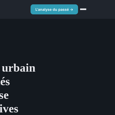
L'analyse du passé →
e urbain
tés
se
ives