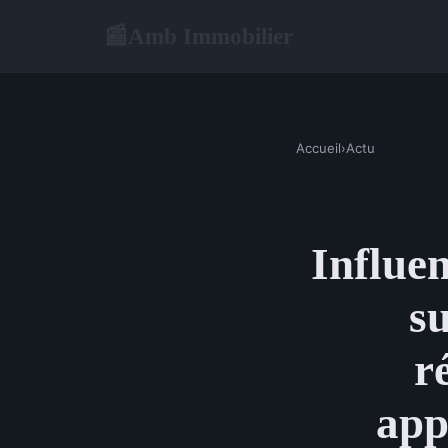
Amb Immobilier
📰
Accueil
›
Actu
Influen
su
r
app