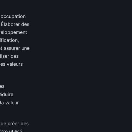
d'occupation
- Élaborer des
éveloppement
fication,
et assurer une
liser des
les valeurs
es
éduire
la valeur
 de créer des
tre utilisé