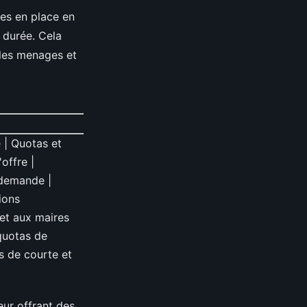
ses en place en
 durée. Cela
 les menages et
 | Quotas et
offre |
 demande |
ions
met aux maires
 quotas de
ns de courte et
eur offrant des