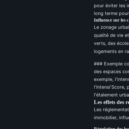
pour éviter les 
long terme pour
Influence sur les 
Le zonage urbain
qualité de vie e
verts, des écol
logements en rai
### Exemple con
des espaces comm
exemple, l'inte
l'Intensi'Score,
l'étalement urba
Les effets des
Les réglementati
immobilier, influ
Régulation des lo