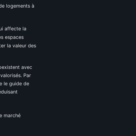
e de logements à
i affecte la
des espaces
er la valeur des
oexistent avec
valorisés. Par
e le guide de
réduisant
 le marché