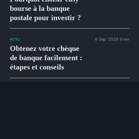
bourse à la banque
postale pour investir ?
6 Sep. 2026
9 min
ACTU
Obtenez votre chèque
de banque facilement :
étapes et conseils
6 Aout 2026
7 min
ACTU
Un faux chèque pour la
fête : attention aux
arnaques
6 Aout 2026
7 min
ACTU