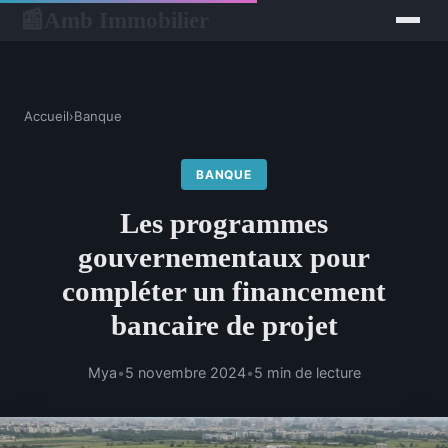
Amb Immobilier
📰
Accueil
›
Banque
BANQUE
Les programmes
gouvernementaux pour
compléter un financement
bancaire de projet
Mya
•
5 novembre 2024
•
5 min de lecture